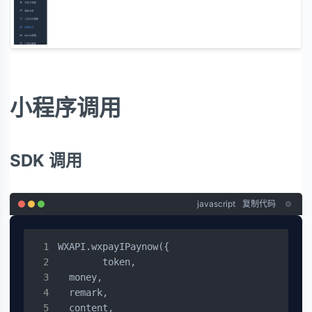
小程序调用
SDK 调用
javascript
复制代码
WXAPI.wxpayIPaynow({

	token,

  money,

  remark,

  content,
