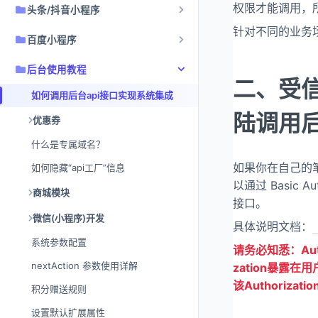
权限才能调用，
头条/抖音小程序
针对不同的业务
百度小程序
后台使用教程
二、受信任
如何调用后台api接口实现系统集成
陆调用
优惠券
什么是专属域名？
如果你在自己的
如何隐藏“api工厂”信息
以通过 Basic 
商城模块
接口。
微信(小程序)开发
具体说明文档：
系统参数配置
请务必知悉：Aut
nextAction 参数使用详解
zation暴露在
该Authoriz
积分赠送规则
设置默认扩展属性