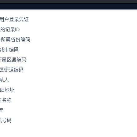
当前用户登录凭证
改的记录ID
eId 所属省份编码
所属城市编码
Id 所属区县编码
d 所属街道编码
联系人
 详细地址
小区名称
牌
手机号码