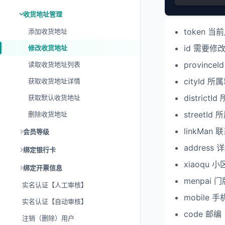
收货地址管理
token 
添加收货地址
id 需要修
修改收货地址
provinc
读取收货地址列表
cityId 
获取收货地址详情
district
获取默认收货地址
streetI
删除收货地址
linkMan 
会员等级
address
绑定银行卡
xiaoqu 
绑定开票信息
menpai 门
实名认证【人工审核】
mobile 
实名认证【自动审核】
code 邮编
注销（删除）用户