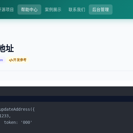
开源项目
帮助中心
案例展示
联系我们
后台管理
地址
fm
开发参考
updateAddress({

1233,

0'
