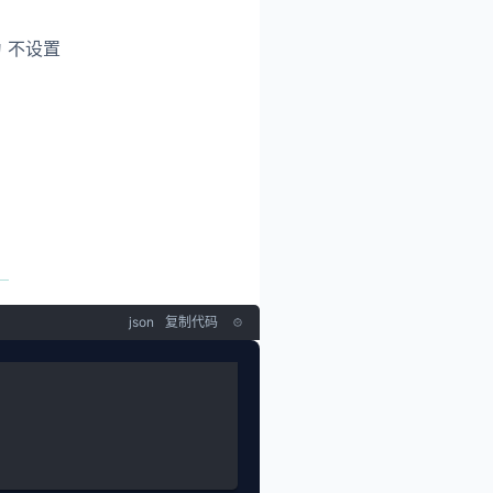
为 不设置
》
json
复制代码