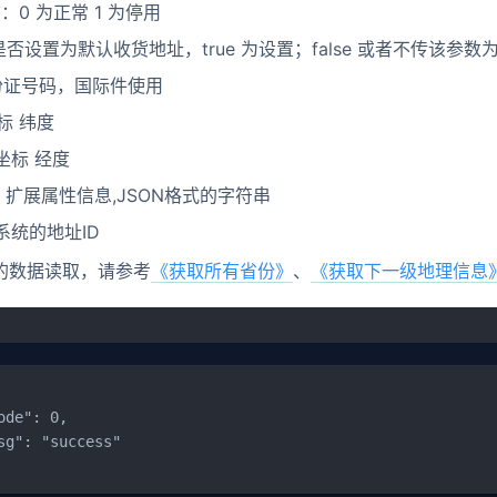
状态：0 为正常 1 为停用
ult 是否设置为默认收货地址，true 为设置；false 或者不传该参数
 身份证号码，国际件使用
 坐标 纬度
e 坐标 经度
Str 扩展属性信息,JSON格式的字符串
部系统的地址ID
的数据读取，请参考
《获取所有省份》
、
《获取下一级地理信息
ode": 0,

sg": "success"
