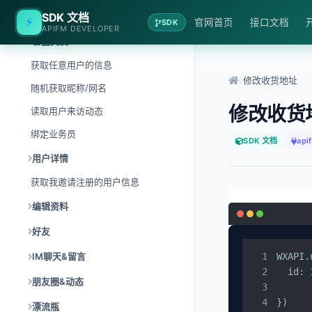
用户&会员&社交
SDK 文档
⚡
官网首页
接口文档
SDK
APIFM DEVELOPER
盲盒交友
获取任意用户的信息
修改收货地址
随机获取昵称/网名
修改收货
读取用户来访动态
绑定业务员
SDK 文档
api
用户详情
获取我邀请注册的用户信息
编辑资料
好友
IM聊天&留言
WXAPI.
  id: 
朋友圈&动态
	token: '00
})
漂流瓶