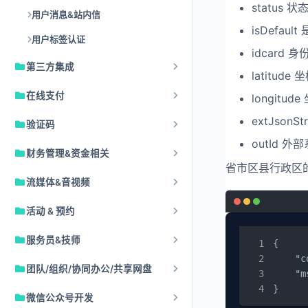
status 
用户消息&站内信
isDefa
用户标签认证
idcard
第三方集成
latitude
在线支付
longitud
extJson
验证码
outId 外
财务管理&资金相关
省市区县行政区
流媒体&音视频
活动 & 预约
服务员&技师
{

    "c
团队/组织/协同办公/共享网盘
    "m
}
微信公众号开发