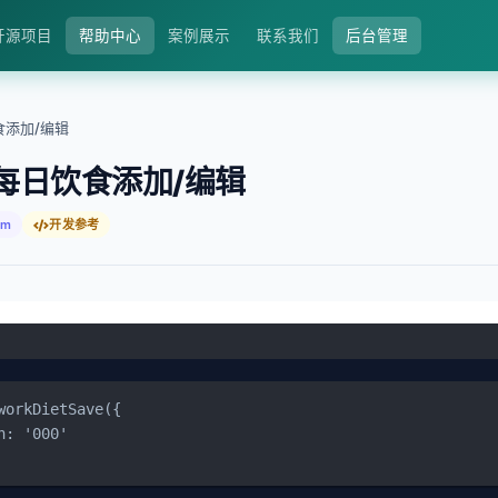
开源项目
帮助中心
案例展示
联系我们
后台管理
食添加/编辑
每日饮食添加/编辑
fm
开发参考
workDietSave({

n: '000'
