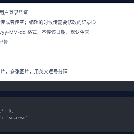
当前用户登录凭证
不用传或者传空；编辑的时候传需要修改的记录ID
 yyyy-MM-dd 格式，不传该日期，默认今天
 早餐
餐
餐饮图片，多张图片，用英文逗号分隔
e": 0,

": "success"
