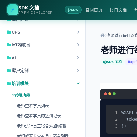
微信公众号开发
SDK 文档
⚡
官网首页
接口文档
SDK
APIFM DEVELOPER
推广运营
CPS
老师进行每日饮
IoT物联网
老师进行
AI
SDK 文档
api
客户定制
培训模块
老师功能
老师查看学员列表
WXAPI.
老师查看学员的签到记录
  toke
老师进行员工宿舍添加/编辑
})
老师或家长查看员工宿舍列表