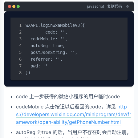
javascript
复制代码
WXAPI.loginWxaMobileV3({

	code: '',

  codeMobile: '',

  autoReg: true,

  postJsonString: '',

  referrer: '',

  pwd: ''

})
code 上一步获得的微信小程序的用户临时code
codeMobile 点击按钮以后返回的code，详见
http
s://developers.weixin.qq.com/miniprogram/dev/fr
amework/open-ability/getPhoneNumber.html
autoReg 为true 的话，当用户不存在时会自动注册，