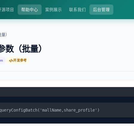
开源项目
帮助中心
案例展示
联系我们
后台管理
批量）
参数（批量）
fm
开发参考
queryConfigBatch('mallName,share_profile')