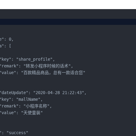
e": 0,

a": [

"key": "share_profile",

 "remark": "转发小程序时候的话术",

  "value": "百款精品商品，总有一款适合您"

"dateUpdate": "2020-04-28 21:22:43",

"key": "mallName",

 "remark": "小程序名称",

 "value": "天使童装"

": "success"
