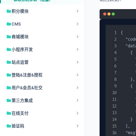
积分模块
CMS
{

商城模块
  "cod
  "dat
小程序开发
    {

      
站点运营
     
    
登陆&注册&授权
    },

    {

用户&会员&社交
      
      
第三方集成
     
     
在线支付
    }

验证码
  ],

  "msg