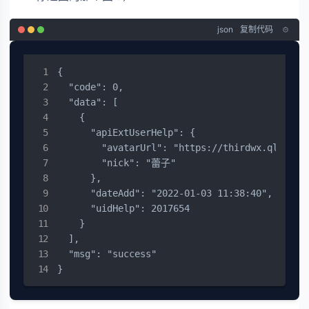
json
复制代码
{

  "code": 0,

  "data": [

    {

      "apiExtUserHelp": {

        "avatarUrl": "https://thirdwx.qlogo.c
        "nick": "蕾子"

      },

      "dateAdd": "2022-01-03 11:38:40",

      "uidHelp": 2017654

    }

  ],

  "msg": "success"

}