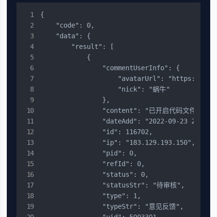
{

    "code": 0,

    "data": {

        "result": [

            {

                "commentUserInfo": {

                    "avatarUrl": "https://dcdn
                    "nick": "蜗牛"

                },

                "content": "已开
                "dateAdd": "2022-09-23 20:55:5
                "id": 116702,

                "ip": "183.129.193.150",

                "pid": 0,

                "refId": 0,

                "status": 0,

                "statusStr": "待审核",

                "type": 1,

                "typeStr": "意见反馈",
