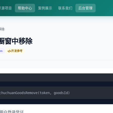
开源项目
帮助中心
案例展示
联系我们
后台管理
移除
橱窗中移除
fm
开发参考
chuchuanGoodsRemove(token, goodsId)
当前用户登录凭证