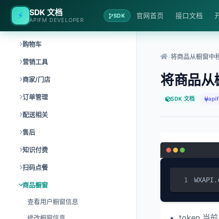
获取商品交易动态
SDK 文档
⚡
官网首页
接口文档
SDK
APIFM DEVELOPER
商品管理
购物车
将商品从橱窗中
营销工具
将商品从
商家/门店
订单管理
SDK 文档
api
配送相关
售后
知识付费
扫码点餐
WXAPI.
商品橱窗
查看用户橱窗信息
token 
修改橱窗信息