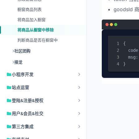
goodsId
橱窗商品列表
将商品加入橱窗
将商品从橱窗中移除
判断商品是否在橱窗中
{

  code:
社区团购
  msg:
接龙
}
小程序开发
站点运营
登陆&注册&授权
用户&会员&社交
第三方集成