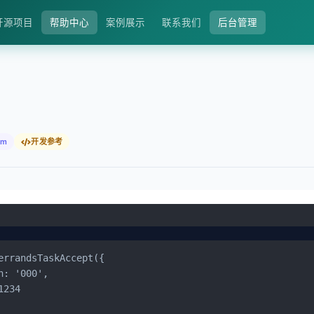
开源项目
帮助中心
案例展示
联系我们
后台管理
fm
开发参考
errandsTaskAccept({

n: '000',

234
