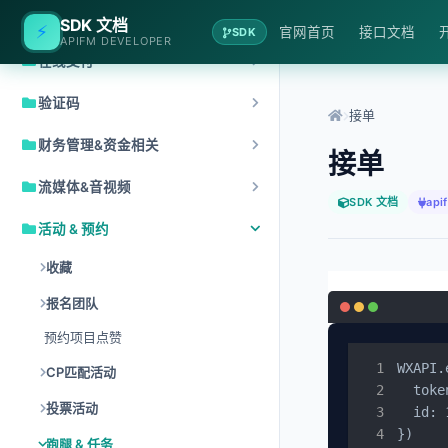
第三方集成
SDK 文档
⚡
官网首页
接口文档
SDK
APIFM DEVELOPER
在线支付
验证码
接单
财务管理&资金相关
接单
流媒体&音视频
SDK 文档
api
活动 & 预约
收藏
报名团队
预约项目点赞
WXAPI.
CP匹配活动
  toke
投票活动
  id: 1
})
跑腿 & 任务