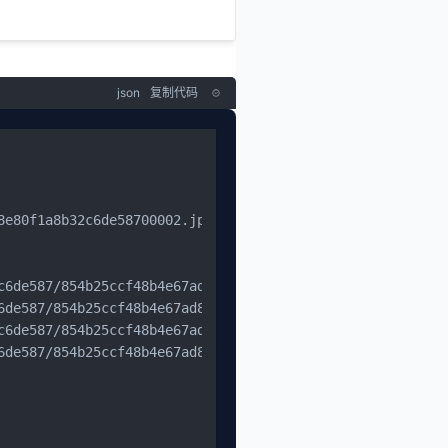
json
复制代码
e80f1a8b32c6de58700002.jpg",

c6de587/854b25ccf48b4e67ad8a1c691e32a9b5-23ed88f2a1a26984
6de587/854b25ccf48b4e67ad8a1c691e32a9b5-699a80a29a15c59c9
c6de587/854b25ccf48b4e67ad8a1c691e32a9b5-4b6ffae84f2e1d24
6de587/854b25ccf48b4e67ad8a1c691e32a9b5-5287d2089db37e623