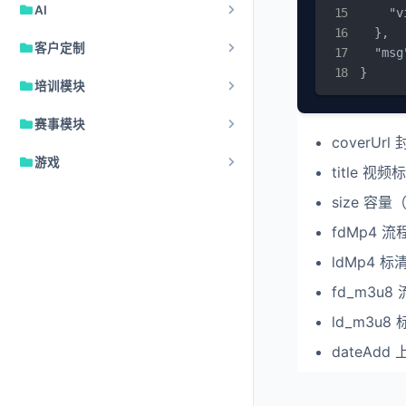
AI
    "v
  },

客户定制
  "msg
}
培训模块
赛事模块
coverUr
游戏
title 视频
size 容
fdMp4 
ldMp4 
fd_m3u
ld_m3u
dateAdd