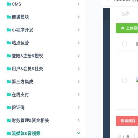
CMS
商城模块
小程序开发
站点运营
登陆&注册&授权
用户&会员&社交
第三方集成
在线支付
验证码
财务管理&资金相关
流媒体&音视频