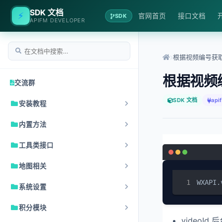
SDK 文档
⚡
官网首页
接口文档
SDK
APIFM DEVELOPER
根据视频编号获
根据视频
交流群
SDK 文档
api
安装教程
内置方法
工具类接口
地图相关
WXAPI.
系统设置
积分模块
videoI