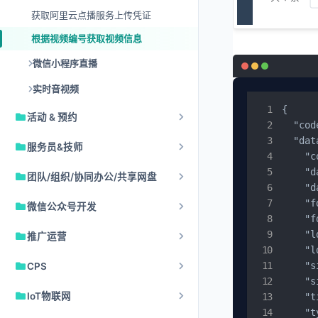
获取阿里云点播服务上传凭证
根据视频编号获取视频信息
微信小程序直播
实时音视频
{

活动 & 预约
  "cod
  "dat
服务员&技师
    "c
    "d
团队/组织/协同办公/共享网盘
    "d
    "f
微信公众号开发
    "f
    "l
推广运营
    "l
    "s
CPS
    "s
IoT物联网
    "t
    "t