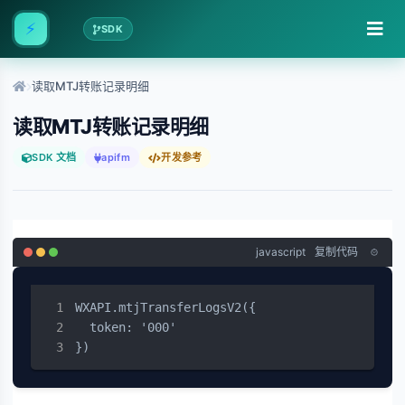
⚡
SDK
读取MTJ转账记录明细
读取MTJ转账记录明细
SDK 文档
apifm
开发参考
javascript
复制代码
WXAPI.mtjTransferLogsV2({

  token: '000'

})