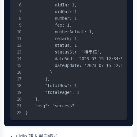
            uidIn: 1,

            uidOut: 1,

            number: 1,

            fee: 1,

            numberActual: 1,

            remark: 1,

            status: 1,

            statusStr: '待审核',

            dateAdd: '2023-07-15 12:34:56',

            dateUpdate: '2023-07-15 12:34:56',
          }

        ],

        "totalRow": 1,

        "totalPage": 1

    },

    "msg": "success"

}
uidIn 转入用户编号