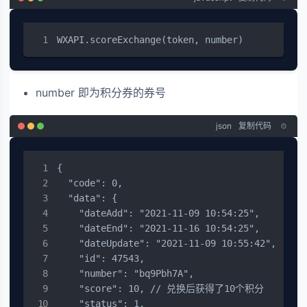
WXAPI.scoreExchange(token, number)
number 即为积分券的券号
json
复制代码
{

  "code": 0,

  "data": {

    "dateAdd": "2021-11-09 10:54:25",

    "dateEnd": "2021-11-16 10:54:25",

    "dateUpdate": "2021-11-09 10:55:42",

    "id": 47543,

    "number": "bq9Pbh7A",

    "score": 10, // 兑换后获得了10个积分

    "status": 1,
